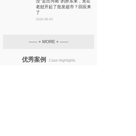
没“走出河南”的胖东来，竟在
老挝开起了批发超市？回应来
了
2026-08-04
—— + MORE + ——
优秀
案例
Case Highlights
01
第80****09号“大全”商标准......
02
第59****80号第6类"凯胜兴......
03
第76****80号“福佑安”商标......
04
第61****06号第35类“六助......
05
第68****33号“京辉四季宝”......