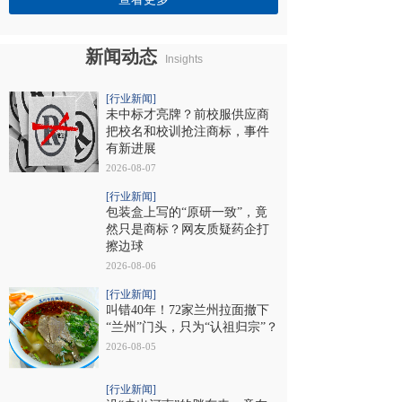
新闻
动态
Insights
[行业新闻]
未中标才亮牌？前校服供应商
把校名和校训抢注商标，事件
有新进展
2026-08-07
[行业新闻]
包装盒上写的“原研一致”，竟
然只是商标？网友质疑药企打
擦边球
2026-08-06
[行业新闻]
叫错40年！72家兰州拉面撤下
“兰州”门头，只为“认祖归宗”？
2026-08-05
[行业新闻]