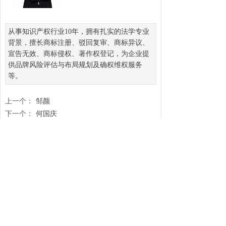
从事知识产权行业10年，拥有扎实的法学专业
背景，擅长商标注册、驳回复审、商标异议、
宣告无效、商标侵权、著作权登记，为企业提
供品牌风险评估与布局规划及确权维权服务
等。
上一个：
邹颜
下一个：
何国庆
邮箱：lawyer@tonbong.com
地址：北京市海淀区中关村南大街17号韦伯时代
中心C座612
版权所有 2025 邦唐邦（北京）知识产权服务有限公司.保