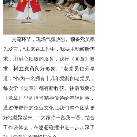
交流环节，现场气氛热烈。预备党员率
先发言，“未来在工作中，我要主动倾听需
求，用耐心细致的服务，践行《党章》要
求，树立党员良好形象。”老党员也分享
道：“作为一名拥有十几年党龄的老党员，
每次学《党章》都有新收获。往后我要把
《党章》里的担当精神传递给年轻同事，
通过传帮带的企业文化让我们整个团队更
好地凝聚起来。” 大家你一言我一语，结合
工作谈体会，在思想碰撞中进一步加深了