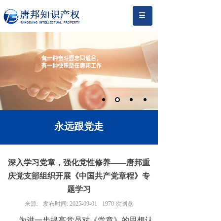
永远跟党走
深入学习党章，强化党性修养——唐邦重
庆党支部组织开展《中国共产党章程》专
题学习
来源:
发布时间:
2025-09-01
1970
次浏览
为进一步提高党员对《党章》的思想认