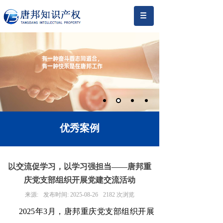
优秀案例
以交流促学习，以学习强担当——唐邦重
庆党支部组织开展党建交流活动
来源:
发布时间:
2025-08-26
2182
次浏览
2025年3月，唐邦重庆党支部组织开展